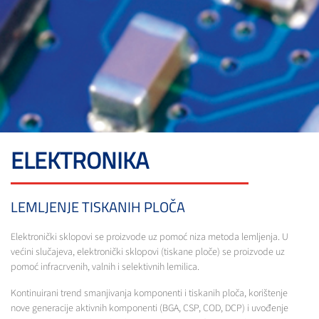
ELEKTRONIKA
LEMLJENJE TISKANIH PLOČA
Elektronički sklopovi se proizvode uz pomoć niza metoda lemljenja. U
većini slučajeva, elektronički sklopovi (tiskane ploče) se proizvode uz
pomoć infracrvenih, valnih i selektivnih lemilica.
Kontinuirani trend smanjivanja komponenti i tiskanih ploča, korištenje
nove generacije aktivnih komponenti (BGA, CSP, COD, DCP) i uvođenje