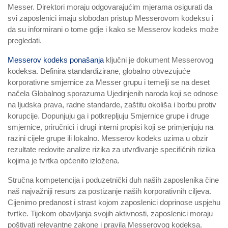
Messer. Direktori moraju odgovarajućim mjerama osigurati da
svi zaposlenici imaju slobodan pristup Messerovom kodeksu i
da su informirani o tome gdje i kako se Messerov kodeks može
pregledati.
Messerov kodeks ponašanja
ključni je dokument Messerovog
kodeksa. Definira standardizirane, globalno obvezujuće
korporativne smjernice za Messer grupu i temelji se na deset
načela Globalnog sporazuma Ujedinjenih naroda koji se odnose
na ljudska prava, radne standarde, zaštitu okoliša i borbu protiv
korupcije. Dopunjuju ga i potkrepljuju Smjernice grupe i druge
smjernice, priručnici i drugi interni propisi koji se primjenjuju na
razini cijele grupe ili lokalno. Messerov kodeks uzima u obzir
rezultate redovite analize rizika za utvrđivanje specifičnih rizika
kojima je tvrtka općenito izložena.
Stručna kompetencija i poduzetnički duh naših zaposlenika čine
naš najvažniji resurs za postizanje naših korporativnih ciljeva.
Cijenimo predanost i strast kojom zaposlenici doprinose uspjehu
tvrtke. Tijekom obavljanja svojih aktivnosti, zaposlenici moraju
poštivati ​​relevantne zakone i pravila Messerovog kodeksa.