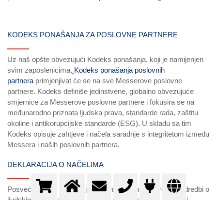
KODEKS PONAŠANJA ZA POSLOVNE PARTNERE
Uz naš opšte obvezujući Kodeks ponašanja, koji je namijenjen
svim zaposlenicima,
Kodeks ponašanja poslovnih
partnera
primjenjivat će se na sve Messerove poslovne
partnere. Kodeks definiše jedinstvene, globalno obvezujuće
smjernice za Messerove poslovne partnere i fokusira se na
međunarodno priznata ljudska prava, standarde rada, zaštitu
okoline i antikorupcijske standarde (ESG). U skladu sa tim
Kodeks opisuje zahtjeve i načela saradnje s integritetom između
Messera i naših poslovnih partnera.
DEKLARACIJA O NAČELIMA
Posvećeni smo poštivanju nacionalnih i međunarodnih odredbi o
ljudskim pravima i općim etičkim načelima protiv dječjeg i
prisilnog rada. Poštovanje ljudskih prava i održavanje poštenih