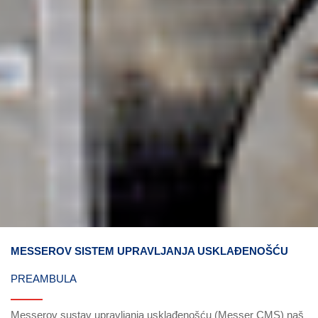
MESSEROV SISTEM UPRAVLJANJA USKLAĐENOŠĆU
PREAMBULA
Messerov sustav upravljanja usklađenošću (Messer CMS) naš