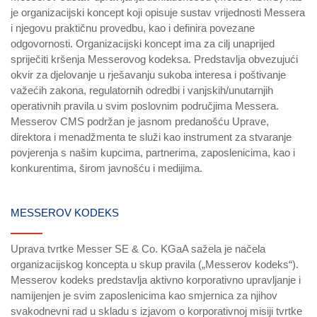
je organizacijski koncept koji opisuje sustav vrijednosti Messera
i njegovu praktičnu provedbu, kao i definira povezane
odgovornosti. Organizacijski koncept ima za cilj unaprijed
spriječiti kršenja Messerovog kodeksa. Predstavlja obvezujući
okvir za djelovanje u rješavanju sukoba interesa i poštivanje
važećih zakona, regulatornih odredbi i vanjskih/unutarnjih
operativnih pravila u svim poslovnim područjima Messera.
Messerov CMS podržan je jasnom predanošću Uprave,
direktora i menadžmenta te služi kao instrument za stvaranje
povjerenja s našim kupcima, partnerima, zaposlenicima, kao i
konkurentima, širom javnošću i medijima.
MESSEROV KODEKS
Uprava tvrtke Messer SE & Co. KGaA sažela je načela
organizacijskog koncepta u skup pravila („Messerov kodeks“).
Messerov kodeks predstavlja aktivno korporativno upravljanje i
namijenjen je svim zaposlenicima kao smjernica za njihov
svakodnevni rad u skladu s izjavom o korporativnoj misiji tvrtke