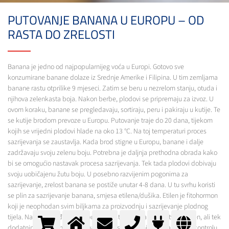
PUTOVANJE BANANA U EUROPU – OD
RASTA DO ZRELOSTI
Banana je jedno od najpopularnijeg voća u Europi. Gotovo sve
konzumirane banane dolaze iz Srednje Amerike i Filipina. U tim zemljama
banane rastu otprilike 9 mjeseci. Zatim se beru u nezrelom stanju, otuda i
njihova zelenkasta boja. Nakon berbe, plodovi se pripremaju za izvoz. U
ovom koraku, banane se pregledavaju, sortiraju, peru i pakiraju u kutije. Te
se kutije brodom prevoze u Europu. Putovanje traje do 20 dana, tijekom
kojih se vrijedni plodovi hlade na oko 13 °C. Na toj temperaturi proces
sazrijevanja se zaustavlja. Kada brod stigne u Europu, banane i dalje
zadržavaju svoju zelenu boju. Potrebna je daljnja prethodna obrada kako
bi se omogućio nastavak procesa sazrijevanja. Tek tada plodovi dobivaju
svoju uobičajenu žutu boju. U posebno razvijenim pogonima za
sazrijevanje, zrelost banana se postiže unutar 4-8 dana. U tu svrhu koristi
se plin za sazrijevanje banana, smjesa etilena/dušika. Etilen je fitohormon
koji je neophodan svim biljkama za proizvodnju i sazrijevanje plodnog
tijela. Nakon određenog stupnja zrelosti, banana sama stvara etilen, ali tek
dodatnim dodavanjem etilena proces sazrijevanja stavlja se pod kontrolu.