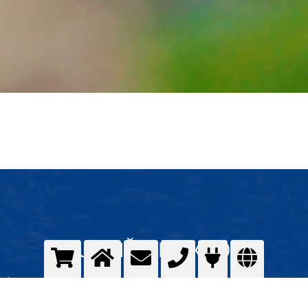
UGLJIČNI DIOKSID
Šta je ugljični dioksid – ugljični dioksid u bocama – tekući ugljični dioksid – suhi
led (ugljični dioksid u čvrstom stanju) – primjene ugljičnog dioksida – nabava
ugljičnog dioksida